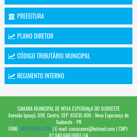
PREFEITURA
PLANO DIRETOR
CÓDIGO TRIBUTÁRIO MUNICIPAL
REGIMENTO INTERNO
CâMARA MUNICIPAL DE NOVA ESPERANçA DO SUDOESTE
Avenida Iguaçú, 098, Centro, CEP: 85635-000 - Nova Esperança do
Sudoeste - PR
FONE:
(46) 93505-9336
| E-mail:
camaranes@hotmail.com
| CNPJ:
01.040.648/0001-54