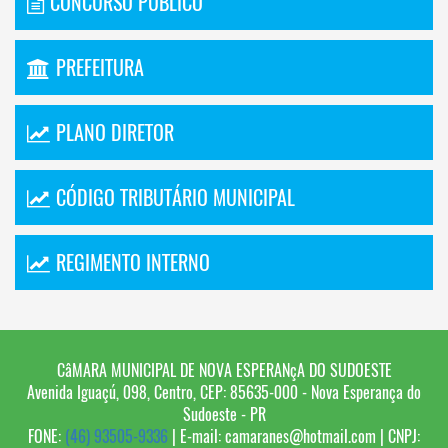
CONCURSO PÚBLICO
PREFEITURA
PLANO DIRETOR
CÓDIGO TRIBUTÁRIO MUNICIPAL
REGIMENTO INTERNO
CâMARA MUNICIPAL DE NOVA ESPERANçA DO SUDOESTE
Avenida Iguaçú, 098, Centro, CEP: 85635-000 - Nova Esperança do
Sudoeste - PR
FONE:
(46) 93505-9336
| E-mail:
camaranes@hotmail.com
| CNPJ: